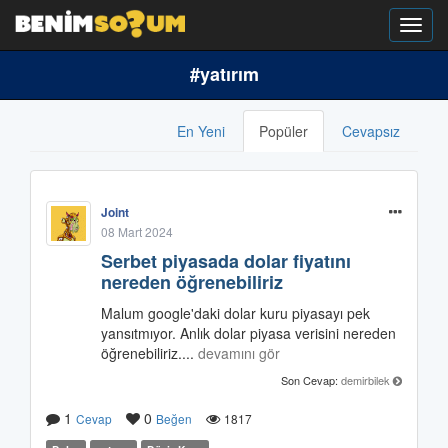
Toggl
navig
#yatırım
En Yeni
Popüler
Cevapsız
Joint
08 Mart 2024
Serbet piyasada dolar fiyatını
nereden öğrenebiliriz
Malum google'daki dolar kuru piyasayı pek
yansıtmıyor. Anlık dolar piyasa verisini nereden
öğrenebiliriz....
devamını gör
Son Cevap:
demirbilek
1
0
Cevap
Beğen
1817