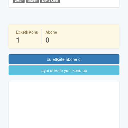
Dolar
yatırım
Döviz Kuru
Etiketli Konu
Abone
1
0
bu etikete abone ol
aynı etiketle yeni konu aç