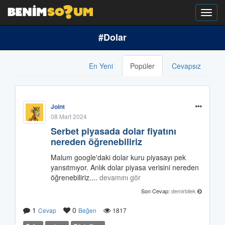
Toggl
navig
#Dolar
En Yeni
Popüler
Cevapsız
Joint
08 Mart 2024
Serbet piyasada dolar fiyatını
nereden öğrenebiliriz
Malum google'daki dolar kuru piyasayı pek
yansıtmıyor. Anlık dolar piyasa verisini nereden
öğrenebiliriz....
devamını gör
Son Cevap:
demirbilek
1
0
Cevap
Beğen
1817