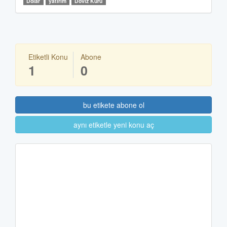
Dolar
yatırım
Döviz Kuru
Etiketli Konu
Abone
1
0
bu etikete abone ol
aynı etiketle yeni konu aç