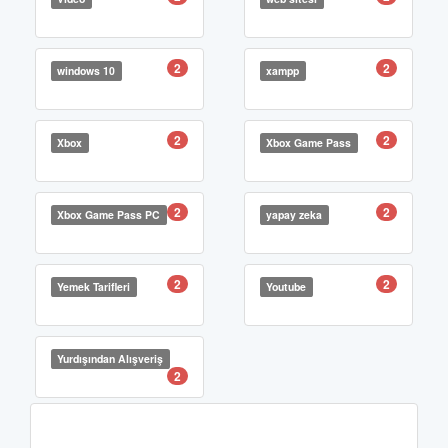
2
2
windows 10
xampp
2
2
Xbox
Xbox Game Pass
2
2
Xbox Game Pass PC
yapay zeka
2
2
Yemek Tarifleri
Youtube
Yurdışından Alışveriş
2