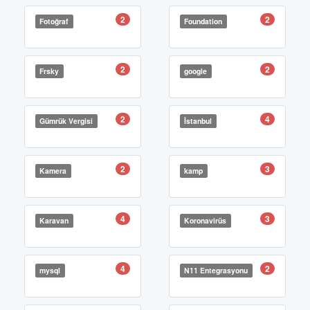
2
2
Fotoğraf
Foundation
2
2
Frsky
google
2
4
Gümrük Vergisi
İstanbul
2
3
Kamera
kamp
4
3
Karavan
Koronavirüs
4
2
mysql
N11 Entegrasyonu