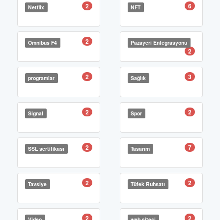
2
6
Netflix
NFT
2
Omnibus F4
Pazayeri Entegrasyonu
2
2
3
programlar
Sağlık
2
2
Signal
Spor
2
7
SSL sertifikası
Tasarım
2
2
Tavsiye
Tüfek Ruhsatı
2
2
Video
web sitesi