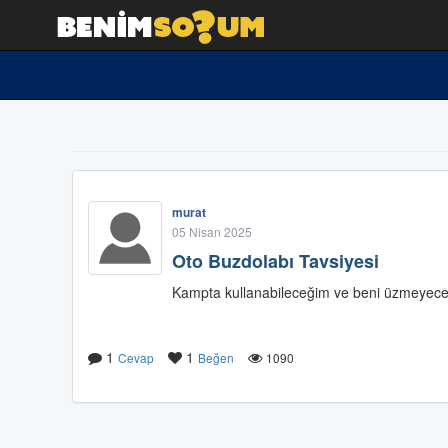
murat
05 Nisan 2025
Oto Buzdolabı Tavsiyesi
Kampta kullanabileceğim ve beni üzmeyecek
1
1
Cevap
Beğen
1090