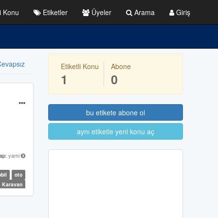
i Konu
Etiketler
Üyeler
Arama
Giriş
evapsız
Etiketli Konu
Abone
1
0
bu etikete abone ol
aynı etiketle yeni konu aç
ap:
yami
bil
oto
Karavan