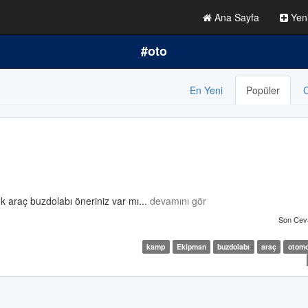
Ana Sayfa
Yen
#oto
En Yeni
Popüler
C
 araç buzdolabı öneriniz var mı...
devamını gör
Son Cev
kamp
Ekipman
buzdolabı
araç
otomo