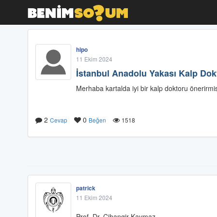
hipo
11 Ekim 2024
İstanbul Anadolu Yakası Kalp Dok
Merhaba kartalda iyi bir kalp doktoru önerirmis
2
0
Cevap
Beğen
1518
patrick
11 Ekim 2024
Prof. Dr. Cihangir Kaymaz