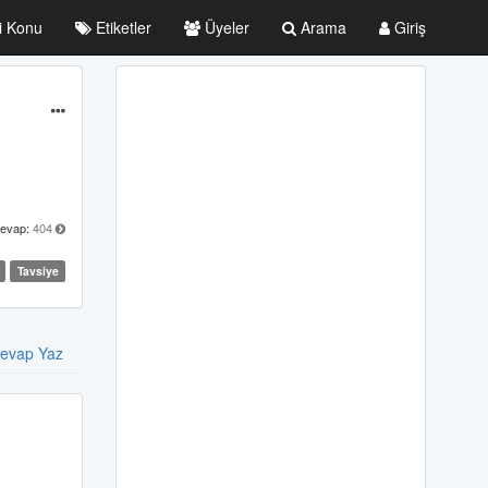
i Konu
Etiketler
Üyeler
Arama
Giriş
evap:
404
Tavsiye
evap Yaz