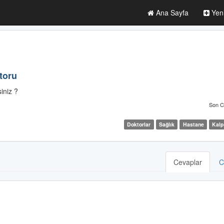
Ana Sayfa
Yen
toru
iniz ?
Son C
Doktorlar
Sağlık
Hastane
Kalp
Cevaplar
C